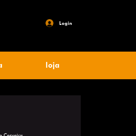
Login
a
loja
e Cervejas