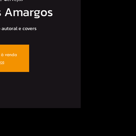
s Amargos
autoral e covers
o à venda
tos