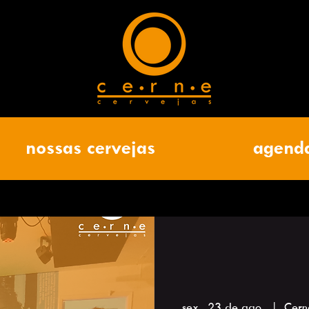
nossas cervejas
agend
sex., 23 de ago.
  |  
Cern