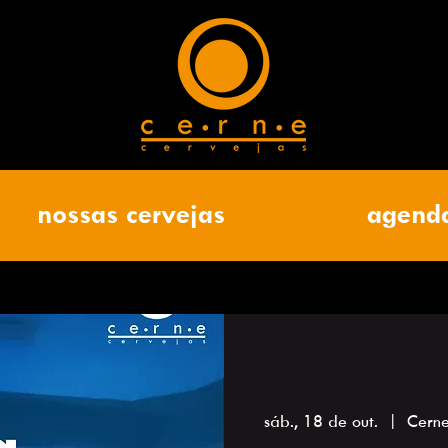
nossas cervejas
agend
sáb., 18 de out.
  |  
Cerne