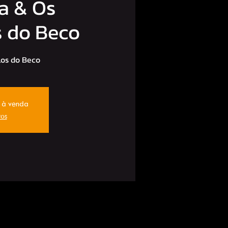
a & Os
s do Beco
los do Beco
o à venda
tos