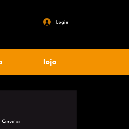
Login
a
loja
 Cervejas