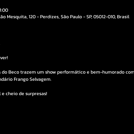
1:00
ão Mesquita, 120 - Perdizes, São Paulo - SP, 05012-010, Brasil
o
ver!
s do Beco trazem um show performático e bem-humorado com c
endário Frango Selvagem. 
l e cheio de surpresas!