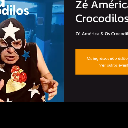
Zé Améric
Crocodilo
Zé América & Os Crocodi
Os ingressos não estã
Ver outros even