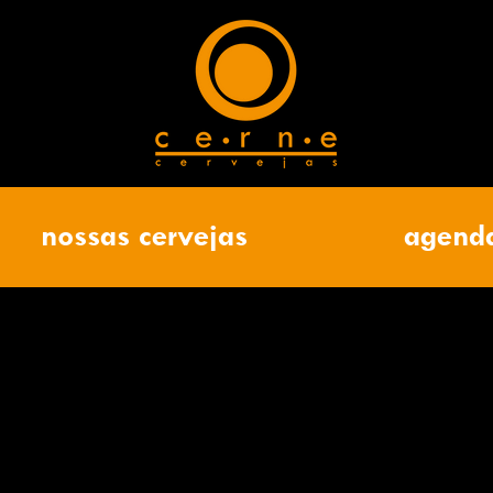
nossas cervejas
agend