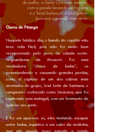
de joelho, a Santo Chico em lamento,
com a panela fervendo na fogueira
e o Terral balançou a pitangueira:
Jararaca soprando triste vento.
Chuva de Pitanga
Naquele fatídico dia, o bando do capitão não
teve vida fácil, pois não foi muito bem
recepcionado pelo povo da cidade norte-
riograndense de Mossoró. Foi uma
verdadeira “chuva de balas”, os
surpreendendo e causando grandes perdas,
como a captura de um dos cabras mais
arretados do grupo, José Leite de Santana, o
cangaceiro conhecido como Jararaca, que foi
capturado num matagal, com um ferimento de
bala no seu peito.
E foi um aperreio só, eles tentando escapar
entre balas, espinhos e um calor da moléstia,
que até aquele povo nascido e criado