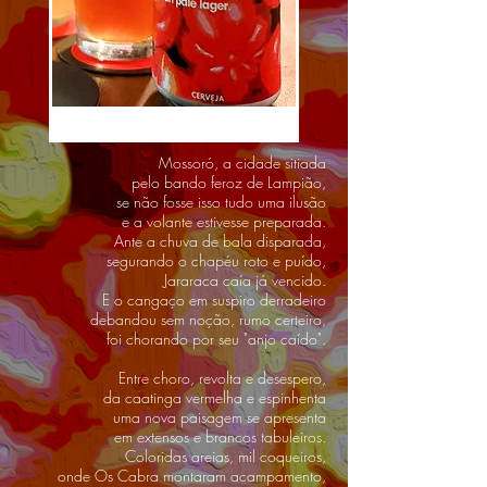
Mossoró, a cidade sitiada
pelo bando feroz de Lampião,
se não fosse isso tudo uma ilusão
e a volante estivesse preparada.
Ante a chuva de bala disparada,
segurando o chapéu roto e puído,
Jararaca caía já vencido.
E o cangaço em suspiro derradeiro
debandou sem noção, rumo certeiro,
foi chorando por seu "anjo caído".
Entre choro, revolta e desespero,
da caatinga vermelha e espinhenta
uma nova paisagem se apresenta
em extensos e brancos tabuleiros.
Coloridas areias, mil coqueiros,
onde Os Cabra montaram acampamento,