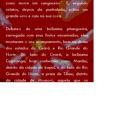
como morre um cangaceiro”. E, segundo
relatos, depois da punhalada, soltou um
grande urro e caiu na sua cova.
Debaixo de uma belíssima pitangueira,
carregada com seus frutos encarnados, eles
montaram o seu acampamento, bem na divisa
dos estados do Ceará e Rio Grande do
Norte. Do lado do Ceará, a belíssima
Cuipiranga, hoje conhecida como Manibu,
distrito da cidade de Icapuí, e do lado do Rio
Grande do Norte, a praia de Tibau, distrito
da cidade de Mossoró, aquela que os
expulsara. E foi ali mesmo que eles
acenderam o fogo e meteram água, malte e
lúpulo na panela. Lampião chamou todo o
bando para uma oração, em memória ao
grande amigo de muitas lutas que havia
sucumbido e, como se sentissem a sua
presença, um vento terral soprou forte por